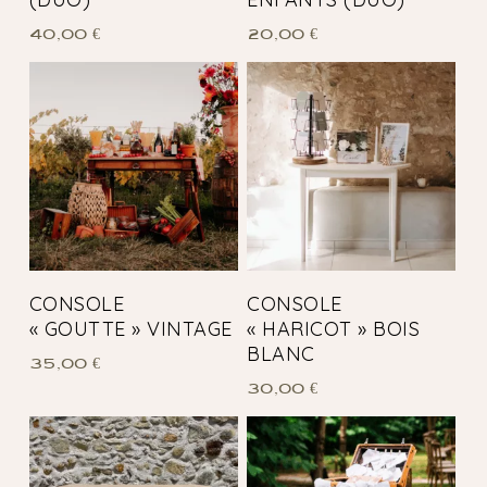
40,00
€
20,00
€
CONSOLE
CONSOLE
« GOUTTE » VINTAGE
« HARICOT » BOIS
BLANC
35,00
€
30,00
€