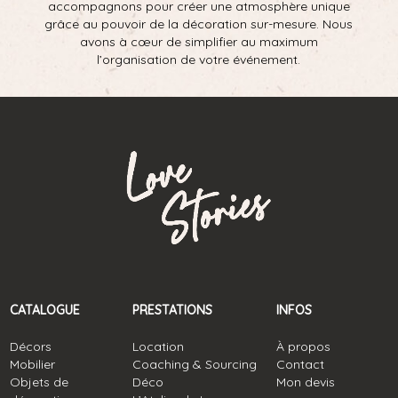
accompagnons pour créer une atmosphère unique
grâce au pouvoir de la décoration sur-mesure. Nous
avons à cœur de simplifier au maximum
l’organisation de votre événement.
CATALOGUE
PRESTATIONS
INFOS
Décors
Location
À propos
Mobilier
Coaching & Sourcing
Contact
Objets de
Déco
Mon devis