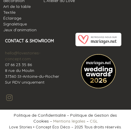
décoration
L’Atelier du Love
Art de la table
Textile
Éclairage
Signalétique
Jeux d’animation
CONTACT & SHOWROOM
hello@lovestories-
concept.com
07 66 23 35 86
8 rue du Moulin
37360 St-Antoine-du-Rocher
Sur RDV uniquement
Politique de Confidentialité – Politique de Gestion des
Cookies –
Mentions légales
–
CGL
Love Stories
•
Concept Éco Déco – 2025 Tous droits réservés.