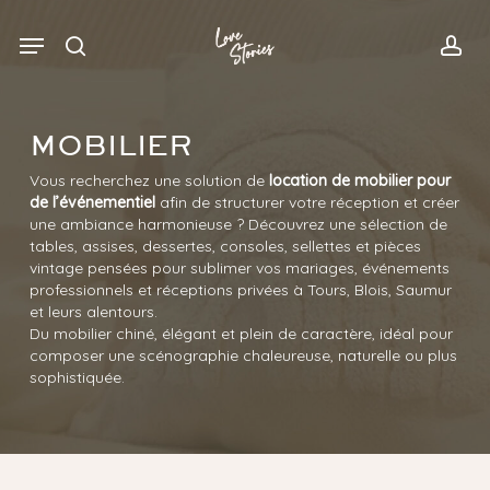
Skip
Menu
Menu
to
search
acc
main
content
MOBILIER
Vous recherchez une solution de
location de mobilier pour
de l’événementiel
afin de structurer votre réception et créer
une ambiance harmonieuse ? Découvrez une sélection de
tables, assises, dessertes, consoles, sellettes et pièces
vintage pensées pour sublimer vos mariages, événements
professionnels et réceptions privées à Tours, Blois, Saumur
et leurs alentours.
Du mobilier chiné, élégant et plein de caractère, idéal pour
composer une scénographie chaleureuse, naturelle ou plus
sophistiquée.