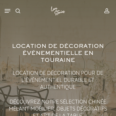
Skip
Menu
Menu
to
search
acc
main
content
LOCATION DE DÉCORATION
ÉVÉNEMENTIELLE EN
TOURAINE
LOCATION DE DÉCORATION POUR DE
L’ÉVÉNEMENTIEL DURABLE ET
AUTHENTIQUE
DÉCOUVREZ NOTRE SÉLECTION CHINÉE
MÊLANT MOBILIER, OBJETS DÉCORATIFS
ET ART DE LA TABLE,