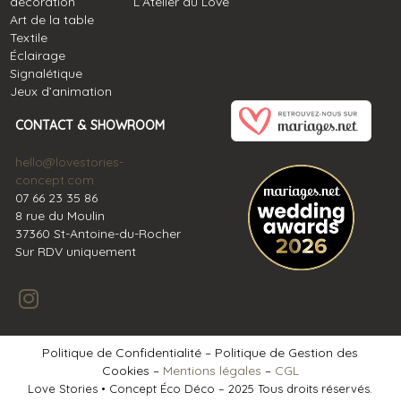
décoration
L’Atelier du Love
Art de la table
Textile
Éclairage
Signalétique
Jeux d’animation
CONTACT & SHOWROOM
hello@lovestories-
concept.com
07 66 23 35 86
8 rue du Moulin
37360 St-Antoine-du-Rocher
Sur RDV uniquement
Politique de Confidentialité – Politique de Gestion des
Cookies –
Mentions légales
–
CGL
Love Stories
•
Concept Éco Déco – 2025 Tous droits réservés.