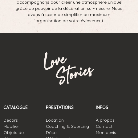
accompagnons pour créer une atmosphère unique
grâce au pouvoir de la décoration sur-mesure. Nous
avons à cœur de simplifier au maximum
l’organisation de votre événement.
CATALOGUE
PRESTATIONS
INFOS
Décors
Location
À propos
Mobilier
Coaching & Sourcing
Contact
Objets de
Déco
Mon devis