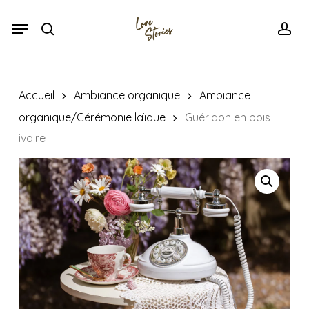
Skip
Menu
Menu
to
search
acc
main
content
Accueil
Ambiance organique
Ambiance
organique/Cérémonie laïque
Guéridon en bois
ivoire