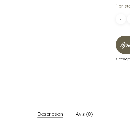
1 en st
Ajou
Catégor
Description
Avis (0)