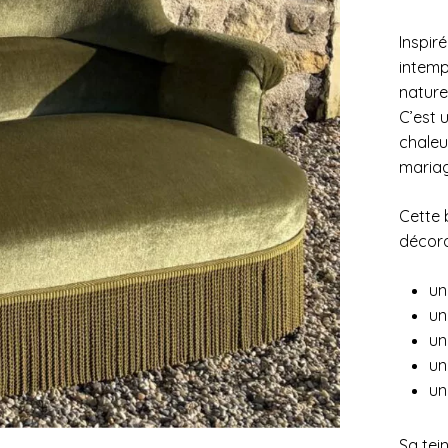
Inspiré
intemp
nature
C’est 
chaleu
mariag
Cette 
décorat
un
un
un
un
un
Sa tei