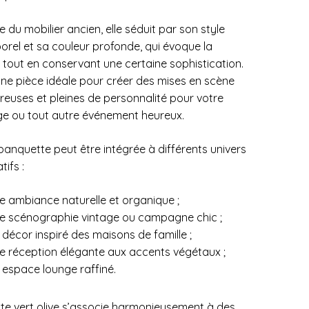
e du mobilier ancien, elle séduit par son style
orel et sa couleur profonde, qui évoque la
 tout en conservant une certaine sophistication.
une pièce idéale pour créer des mises en scène
reuses et pleines de personnalité pour votre
e ou tout autre événement heureux.
banquette peut être intégrée à différents univers
ifs :
e ambiance naturelle et organique ;
e scénographie vintage ou campagne chic ;
 décor inspiré des maisons de famille ;
e réception élégante aux accents végétaux ;
 espace lounge raffiné.
nte vert olive s’associe harmonieusement à des