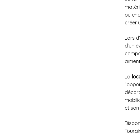
matéri
ou enc
créer 
Lors d
d’un é
compos
aiment 
La
loc
l’oppo
décora
mobili
et son 
Dispon
Tourain