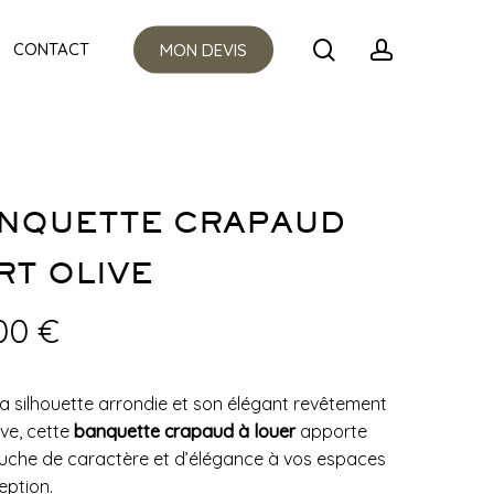
Menu
search
account
CONTACT
MON DEVIS
NQUETTE CRAPAUD
RT OLIVE
,00
€
a silhouette arrondie et son élégant revêtement
ive, cette
banquette crapaud à louer
apporte
uche de caractère et d’élégance à vos espaces
eption.