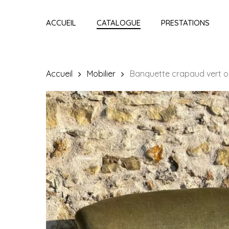
Skip
to
ACCUEIL
CATALOGUE
PRESTATIONS
main
content
Accueil
Mobilier
Banquette crapaud vert ol