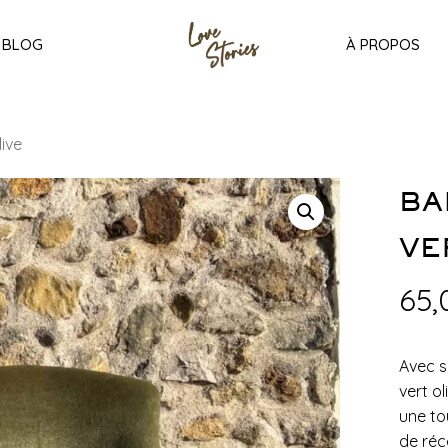
BLOG
À PROPOS
ive
BA
VE
65
Avec s
vert ol
une to
de réc