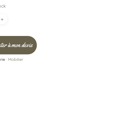
ock
ter à mon devis
ie :
Mobilier