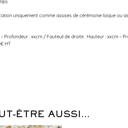
emps
a location uniquement comme assises de cérémonie laïque ou a
– Profondeur : xxcm / Fauteuil de droite : Hauteur : xxcm – P
0€ HT
UT-ÊTRE AUSSI…