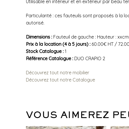
Utilisable en intérieur et en extérieur par beau t
Particularité : ces fauteuils sont proposés à l
autorisé.
Dimensions :
Fauteuil de gauche : Hauteur : xxcm 
Prix à la location (4 à 5 jours) :
60.00€ HT / 72.0
Stock Catalogue :
1
Référence Catalogue :
DUO CRAPIO 2
Découvrez tout notre mobilier
Découvrez tout notre Catalogue
VOUS AIMEREZ PE