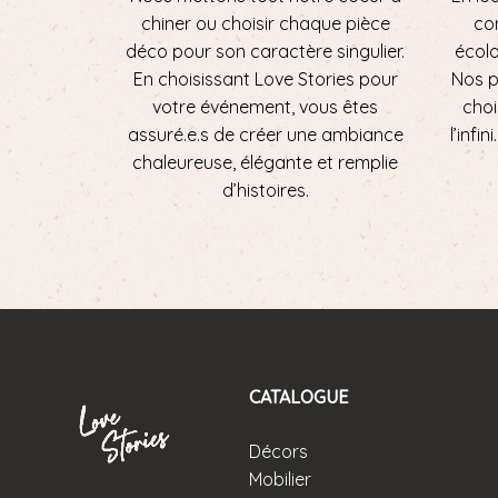
chiner ou choisir chaque pièce
con
déco pour son caractère singulier.
écol
En choisissant Love Stories pour
Nos p
votre événement, vous êtes
choi
assuré.e.s de créer une ambiance
l’infi
chaleureuse, élégante et remplie
d’histoires.
CATALOGUE
Décors
Mobilier