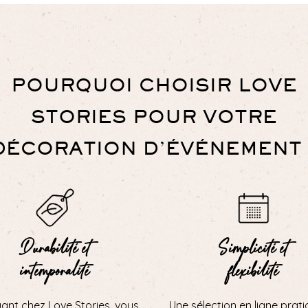
POURQUOI CHOISIR LOVE
STORIES POUR VOTRE
DÉCORATION D’ÉVÉNEMENT 
Durabilité et
Simplicité et
intemporalité
flexibilité
uant chez Love Stories, vous
Une sélection en ligne prati