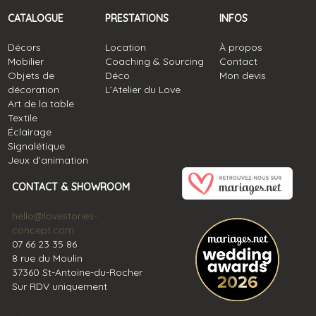
CATALOGUE
PRESTATIONS
INFOS
Décors
Location
À propos
Mobilier
Coaching & Sourcing
Contact
Objets de
Déco
Mon devis
décoration
L’Atelier du Love
Art de la table
Textile
Éclairage
Signalétique
Jeux d’animation
CONTACT & SHOWROOM
hello@lovestories-
concept.com
07 66 23 35 86
8 rue du Moulin
37360 St-Antoine-du-Rocher
Sur RDV uniquement