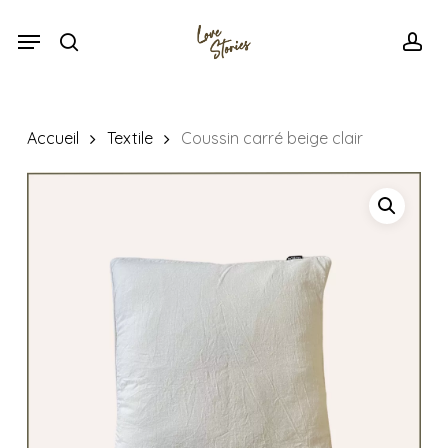
Skip
Menu
Menu
to
search
acc
main
content
Accueil
Textile
Coussin carré beige clair