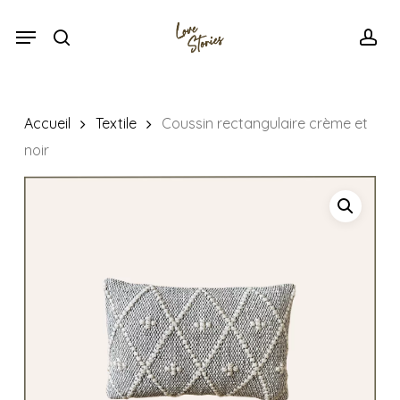
Skip
Menu
Menu
to
search
acc
main
content
Accueil
Textile
Coussin rectangulaire crème et
noir