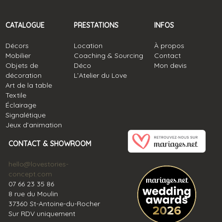
CATALOGUE
PRESTATIONS
INFOS
Décors
Location
À propos
Mobilier
Coaching & Sourcing
Contact
Objets de
Déco
Mon devis
décoration
L’Atelier du Love
Art de la table
Textile
Éclairage
Signalétique
Jeux d’animation
CONTACT & SHOWROOM
hello@lovestories-
concept.com
07 66 23 35 86
8 rue du Moulin
37360 St-Antoine-du-Rocher
Sur RDV uniquement