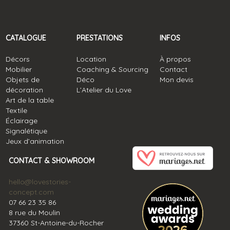
CATALOGUE
PRESTATIONS
INFOS
Décors
Location
À propos
Mobilier
Coaching & Sourcing
Contact
Objets de
Déco
Mon devis
décoration
L’Atelier du Love
Art de la table
Textile
Éclairage
Signalétique
Jeux d’animation
CONTACT & SHOWROOM
hello@lovestories-
concept.com
07 66 23 35 86
8 rue du Moulin
37360 St-Antoine-du-Rocher