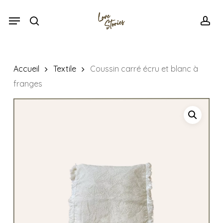
Skip
Menu
Menu
to
search
acc
main
content
Accueil
Textile
Coussin carré écru et blanc à
franges