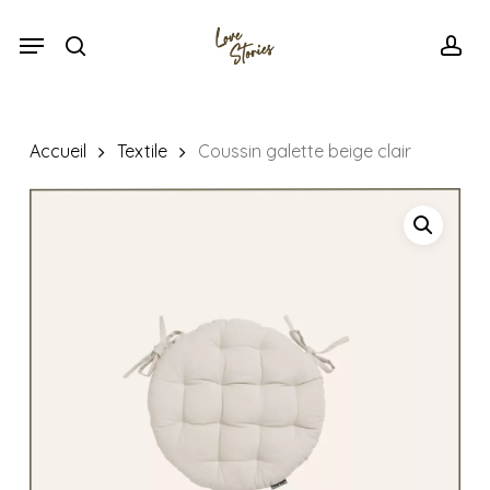
Skip
Menu
Menu
to
search
acc
main
content
Accueil
Textile
Coussin galette beige clair