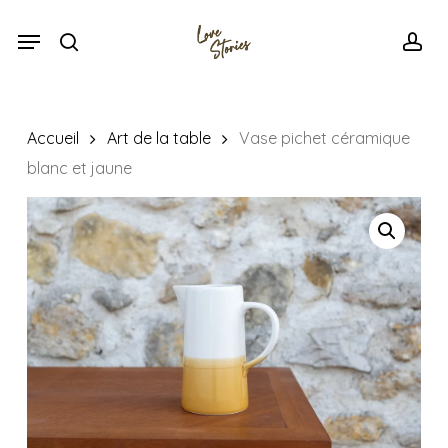
Skip
Menu
Menu
to
search
acc
main
content
Accueil
Art de la table
Vase pichet céramique
blanc et jaune