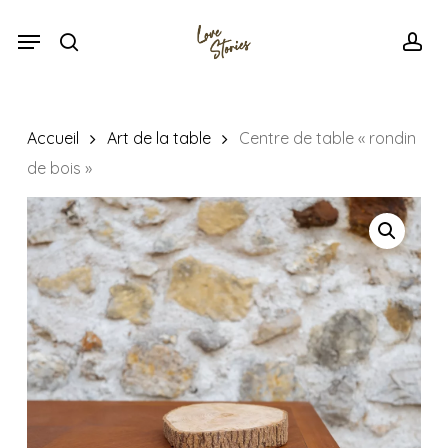
Skip
Menu
Menu
to
search
acc
main
content
Accueil
Art de la table
Centre de table « rondin
de bois »