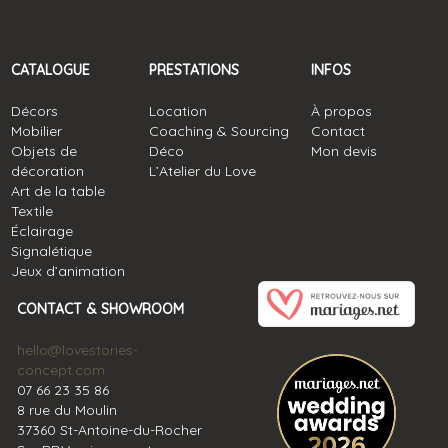
CATALOGUE
PRESTATIONS
INFOS
Décors
Location
À propos
Mobilier
Coaching & Sourcing
Contact
Objets de
Déco
Mon devis
décoration
L’Atelier du Love
Art de la table
Textile
Éclairage
Signalétique
Jeux d’animation
CONTACT & SHOWROOM
hello@lovestories-
concept.com
07 66 23 35 86
8 rue du Moulin
37360 St-Antoine-du-Rocher