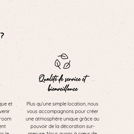
?
Qualité de service et
bienveillance
que et
Plus qu’une simple location, nous
 venir
vous accompagnons pour créer
wroom
une atmosphère unique grâce au
ent
pouvoir de la décoration sur-
ns le
mesure. Nous avons à cœur de