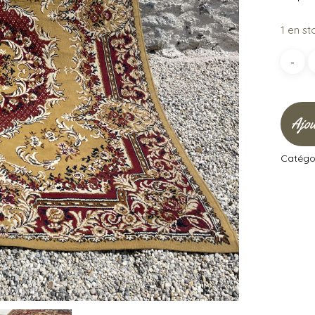
1 en st
Ajou
Catégor