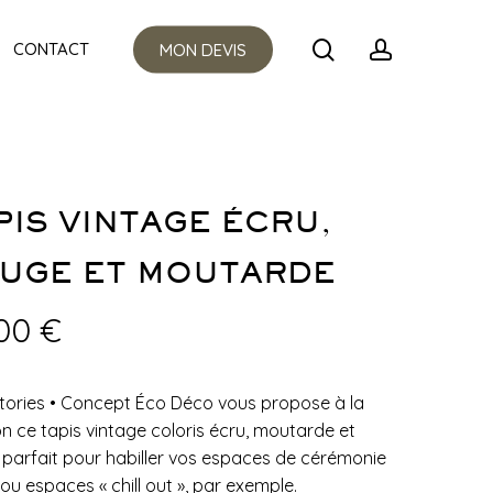
Menu
search
account
CONTACT
MON DEVIS
PIS VINTAGE ÉCRU,
UGE ET MOUTARDE
,00
€
tories
•
Concept Éco Déco vous propose à la
on ce tapis vintage coloris écru, moutarde et
 parfait pour habiller vos espaces de cérémonie
 ou espaces « chill out », par exemple.