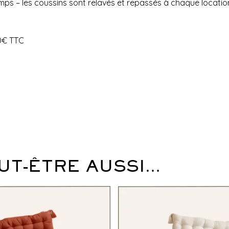
temps – les coussins sont relavés et repassés à chaque locatio
0€ TTC
UT-ÊTRE AUSSI…