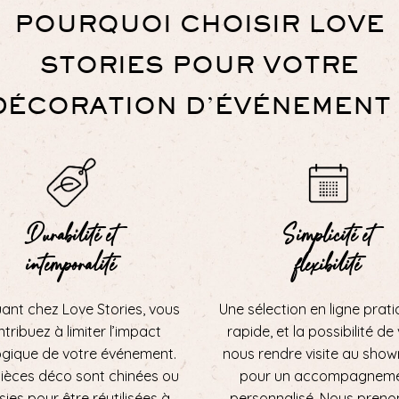
POURQUOI CHOISIR LOVE
STORIES POUR VOTRE
DÉCORATION D’ÉVÉNEMENT 
Durabilité et
Simplicité et
intemporalité
flexibilité
uant chez Love Stories, vous
Une sélection en ligne prati
tribuez à limiter l’impact
rapide, et la possibilité de
ogique de votre événement.
nous rendre visite au sho
ièces déco sont chinées ou
pour un accompagnem
sies pour être réutilisées à
personnalisé. Nous preno