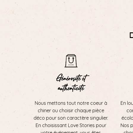
Générosité et
authenticité
Nous mettons tout notre coeur à
En lo
chiner ou choisir chaque pièce
con
déco pour son caractère singulier.
écol
En choisissant Love Stories pour
Nos p
votre événement, vous êtes
choi