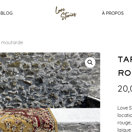
BLOG
À PROPOS
et moutarde
TA
RO
20
Love S
locati
rouge,
laïque