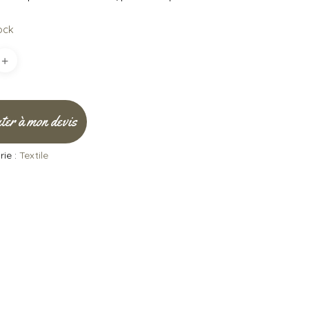
ock
ter à mon devis
ie :
Textile