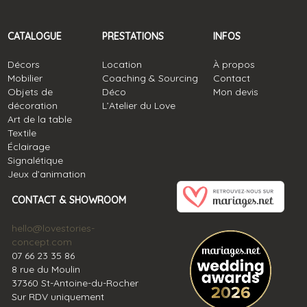
CATALOGUE
PRESTATIONS
INFOS
Décors
Location
À propos
Mobilier
Coaching & Sourcing
Contact
Objets de
Déco
Mon devis
décoration
L’Atelier du Love
Art de la table
Textile
Éclairage
Signalétique
Jeux d’animation
CONTACT & SHOWROOM
hello@lovestories-
concept.com
07 66 23 35 86
8 rue du Moulin
37360 St-Antoine-du-Rocher
Sur RDV uniquement