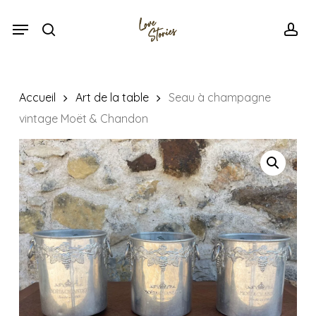
Skip
Menu
Menu
to
search
acc
main
content
Accueil
Art de la table
Seau à champagne
vintage Moët & Chandon