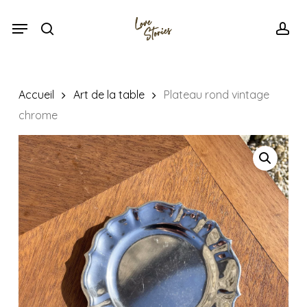
Skip
Menu
Menu
to
search
acc
main
content
Accueil
Art de la table
Plateau rond vintage
chrome