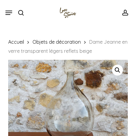
Skip
Menu
Menu
to
search
acc
main
content
Accueil
Objets de décoration
Dame Jeanne en
verre transparent légers reflets beige