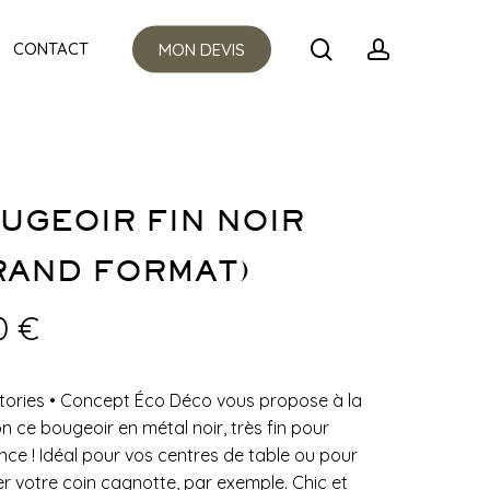
Menu
search
account
CONTACT
MON DEVIS
UGEOIR FIN NOIR
RAND FORMAT)
0
€
tories
•
Concept Éco Déco vous propose à la
on ce bougeoir en métal noir, très fin pour
ance ! Idéal pour vos centres de table ou pour
ner votre coin cagnotte, par exemple. Chic et