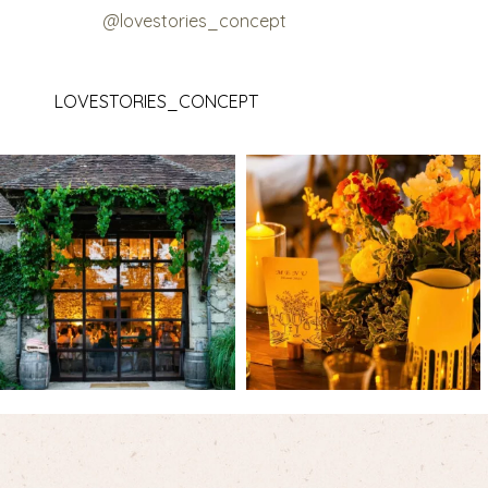
@lovestories_concept
LOVESTORIES_CONCEPT