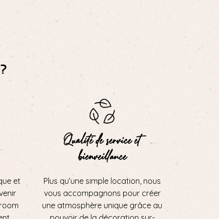
?
Qualité de service et
bienveillance
que et
Plus qu’une simple location, nous
 venir
vous accompagnons pour créer
wroom
une atmosphère unique grâce au
ent
pouvoir de la décoration sur-