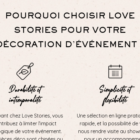
POURQUOI CHOISIR LOVE
STORIES POUR VOTRE
DÉCORATION D’ÉVÉNEMENT 
Durabilité et
Simplicité et
intemporalité
flexibilité
uant chez Love Stories, vous
Une sélection en ligne prati
tribuez à limiter l’impact
rapide, et la possibilité de
ogique de votre événement.
nous rendre visite au sho
ièces déco sont chinées ou
pour un accompagnem