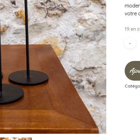
modern
votre 
19 en 
Ajou
Catégor