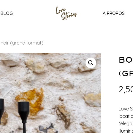
BLOG
À PROPOS
 noir (grand format)
BO
(G
2,5
L
ove S
locati
l’élég
illumi