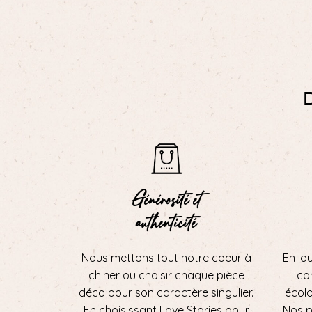
Générosité et
authenticité
Nous mettons tout notre coeur à
En lo
chiner ou choisir chaque pièce
con
déco pour son caractère singulier.
écol
En choisissant Love Stories pour
Nos p