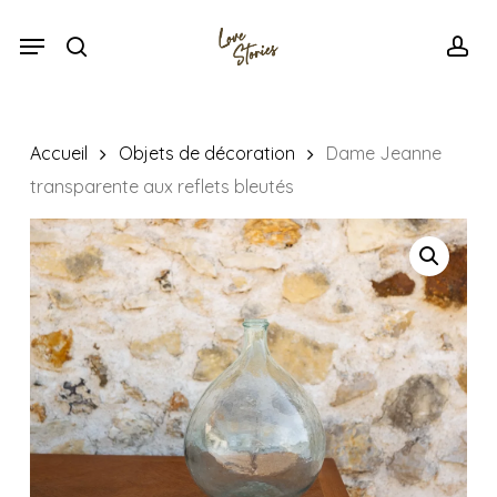
Skip
Menu
Menu
to
search
acc
main
content
Accueil
Objets de décoration
Dame Jeanne
transparente aux reflets bleutés