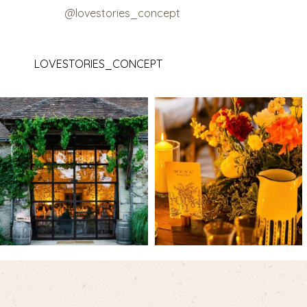
@lovestories_concept
LOVESTORIES_CONCEPT