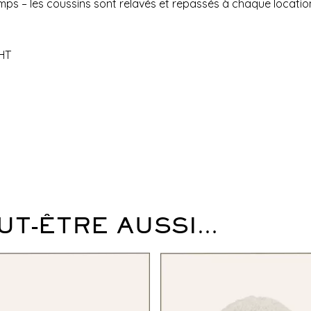
temps – les coussins sont relavés et repassés à chaque locatio
 HT
UT-ÊTRE AUSSI…