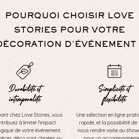
POURQUOI CHOISIR LOVE
STORIES POUR VOTRE
DÉCORATION D’ÉVÉNEMENT 
Durabilité et
Simplicité et
intemporalité
flexibilité
uant chez Love Stories, vous
Une sélection en ligne prati
tribuez à limiter l’impact
rapide, et la possibilité de
ogique de votre événement.
nous rendre visite au sho
ièces déco sont chinées ou
pour un accompagnem