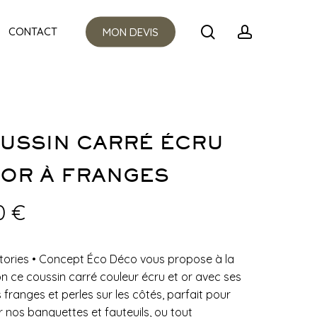
Menu
search
account
CONTACT
MON DEVIS
USSIN CARRÉ ÉCRU
 OR À FRANGES
0
€
tories
•
Concept Éco Déco vous propose à la
on ce coussin carré couleur écru et or avec ses
s franges et perles sur les côtés, parfait pour
er nos banquettes et fauteuils, ou tout