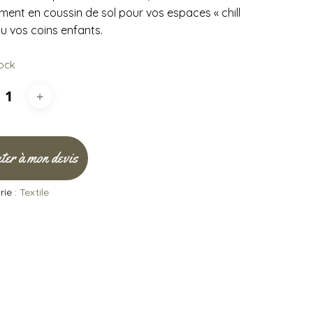
ment en coussin de sol pour vos espaces « chill
ou vos coins enfants.
tock
ter à mon devis
ie :
Textile