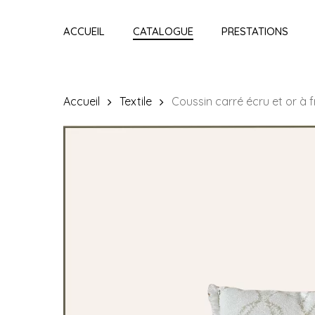
Skip
to
ACCUEIL
CATALOGUE
PRESTATIONS
main
content
Accueil
Textile
Coussin carré écru et or à 