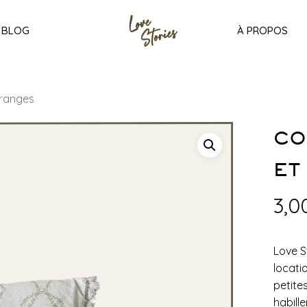
BLOG
À PROPOS
franges
CO
ET
3,0
Love S
locati
petite
habill