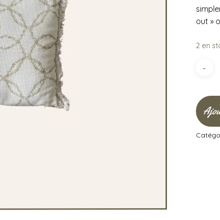
simple
out » 
2 en s
Ajou
Catégor