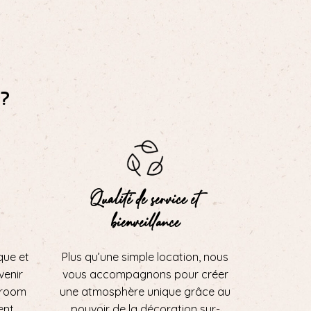
?
Qualité de service et
bienveillance
que et
Plus qu’une simple location, nous
 venir
vous accompagnons pour créer
wroom
une atmosphère unique grâce au
ent
pouvoir de la décoration sur-