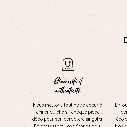
Générosité et
authenticité
Nous mettons tout notre coeur à
En lo
chiner ou choisir chaque pièce
con
déco pour son caractère singulier.
écol
En choisissant Love Stories pour
Nos p