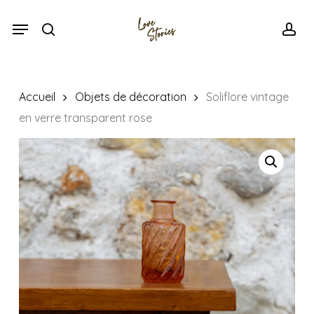
Skip
Menu
Menu
to
search
acc
main
content
Accueil
Objets de décoration
Soliflore vintage
en verre transparent rose