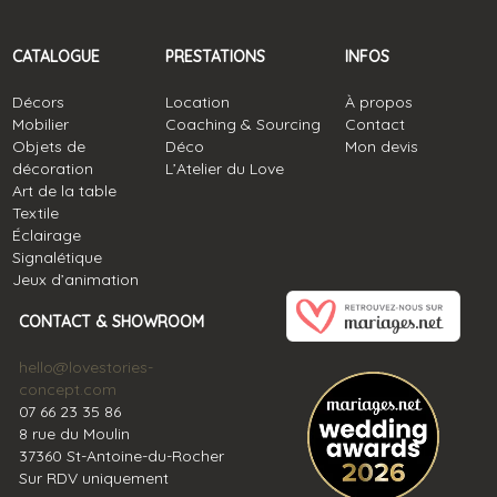
CATALOGUE
PRESTATIONS
INFOS
Décors
Location
À propos
Mobilier
Coaching & Sourcing
Contact
Objets de
Déco
Mon devis
décoration
L’Atelier du Love
Art de la table
Textile
Éclairage
Signalétique
Jeux d’animation
CONTACT & SHOWROOM
hello@lovestories-
concept.com
07 66 23 35 86
8 rue du Moulin
37360 St-Antoine-du-Rocher
Sur RDV uniquement