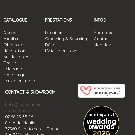
CATALOGUE
PRESTATIONS
INFOS
Décors
Location
À propos
Mobilier
Coaching & Sourcing
Contact
Objets de
Déco
Mon devis
décoration
L’Atelier du Love
Art de la table
Textile
Éclairage
Signalétique
Jeux d’animation
CONTACT & SHOWROOM
hello@lovestories-
concept.com
07 66 23 35 86
8 rue du Moulin
37360 St-Antoine-du-Rocher
Sur RDV uniquement