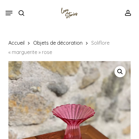
Skip
Menu
Menu
to
search
acc
main
content
Accueil
Objets de décoration
Soliflore
« marguerite » rose