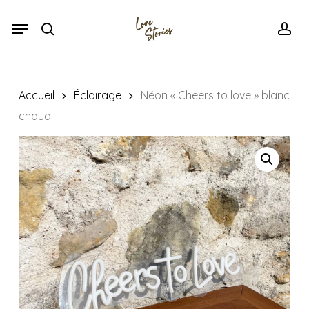
Skip
Menu
Menu
to
search
acc
main
content
Accueil
Éclairage
Néon « Cheers to love » blanc
chaud