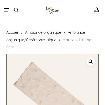
Skip
Menu
Menu
to
search
acc
main
content
Accueil
Ambiance organique
Ambiance
organique/Cérémonie laïque
Matelas d’assise
écru