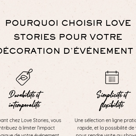
POURQUOI CHOISIR LOVE
STORIES POUR VOTRE
DÉCORATION D’ÉVÉNEMENT 
Durabilité et
Simplicité et
intemporalité
flexibilité
uant chez Love Stories, vous
Une sélection en ligne prati
tribuez à limiter l’impact
rapide, et la possibilité de
ogique de votre événement.
nous rendre visite au sho