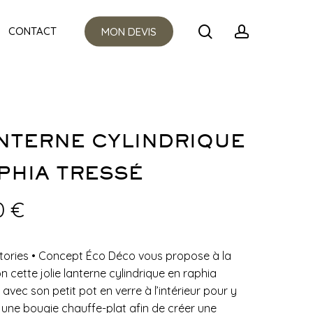
Menu
search
account
CONTACT
MON DEVIS
NTERNE CYLINDRIQUE
PHIA TRESSÉ
0
€
tories
•
Concept Éco Déco vous propose à la
n cette jolie lanterne cylindrique en raphia
 avec son petit pot en verre à l’intérieur pour y
r une bougie chauffe-plat afin de créer une