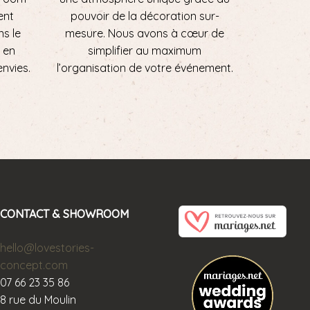
ent
pouvoir de la décoration sur-
ns le
mesure. Nous avons à cœur de
 en
simplifier au maximum
envies.
l’organisation de votre événement.
CONTACT & SHOWROOM
hello@lovestories-
concept.com
07 66 23 35 86
8 rue du Moulin