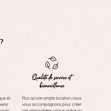
?
Qualité de service et
bienveillance
que et
Plus qu’une simple location, nous
 venir
vous accompagnons pour créer
wroom
une atmosphère unique grâce au