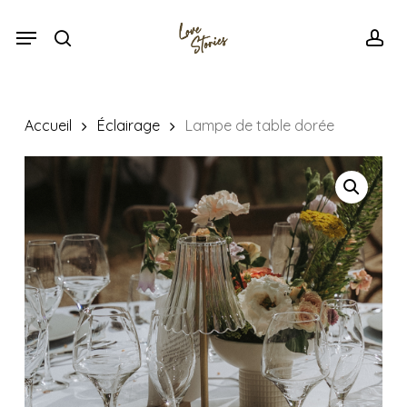
Skip
Menu
Menu
to
search
acc
main
content
Accueil
Éclairage
Lampe de table dorée