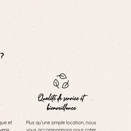
?
Qualité de service et
bienveillance
que et
Plus qu’une simple location, nous
 venir
vous accompagnons pour créer