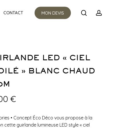
Menu
search
account
CONTACT
MON DEVIS
IRLANDE LED « CIEL
OILÉ » BLANC CHAUD
0M
,00
€
ories
•
Concept Éco Déco vous propose à la
on cette guirlande lumineuse LED style « ciel