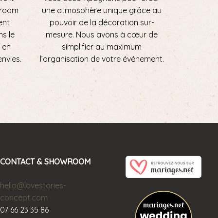
wroom
une atmosphère unique grâce au
ent
pouvoir de la décoration sur-
ns le
mesure. Nous avons à cœur de
 en
simplifier au maximum
envies.
l’organisation de votre événement.
CONTACT & SHOWROOM
hello@lovestories-
concept.com
07 66 23 35 86