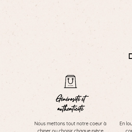
Générosité et
authenticité
Nous mettons tout notre coeur à
En lo
chiner ou choisir chaque pièce
con