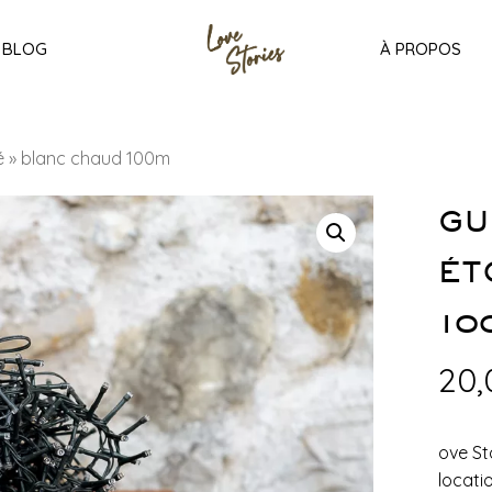
BLOG
À PROPOS
ilé » blanc chaud 100m
GU
ÉT
10
20
ove St
locati