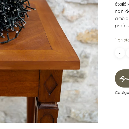
étoilé 
noir. I
ambian
profes
1 en st
Ajou
Catégor