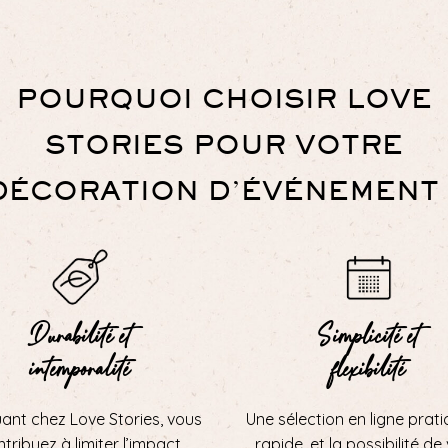
POURQUOI CHOISIR LOVE
STORIES POUR VOTRE
DÉCORATION D’ÉVÉNEMENT 
Durabilité et
Simplicité et
intemporalité
flexibilité
uant chez Love Stories, vous
Une sélection en ligne prati
tribuez à limiter l’impact
rapide, et la possibilité de