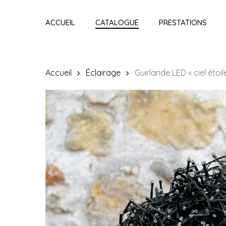
Skip
to
ACCUEIL
CATALOGUE
PRESTATIONS
main
content
Accueil
Éclairage
Guirlande LED « ciel éto