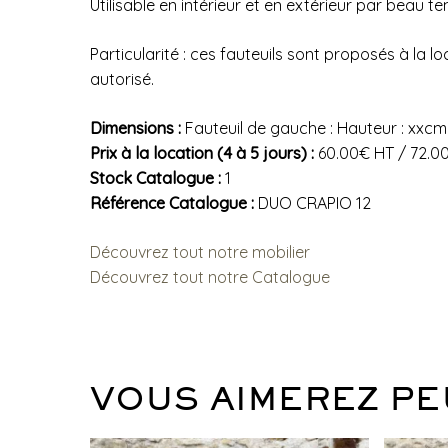
Utilisable en intérieur et en extérieur par beau t
Particularité : ces fauteuils sont proposés à l
autorisé.
Dimensions :
Fauteuil de gauche : Hauteur : xxcm 
Prix à la location (4 à 5 jours) :
60.00€ HT / 72.0
Stock Catalogue :
1
Référence Catalogue :
DUO CRAPIO 12
Découvrez tout notre mobilier
Découvrez tout notre Catalogue
VOUS AIMEREZ PE