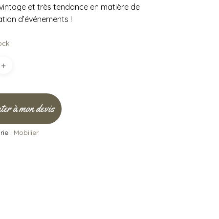
s vintage et très tendance en matière de
tion d’événements !
ock
ter à mon devis
ie :
Mobilier