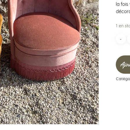
la foi
décora
1 en st
Ajou
Catégor