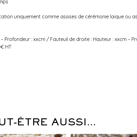
emps
a location uniquement comme assises de cérémonie laïque ou a
– Profondeur : xxcm / Fauteuil de droite : Hauteur : xxcm – P
0€ HT
UT-ÊTRE AUSSI…