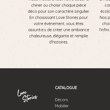
chiner ou choisir chaque pièce
con
déco pour son caractère singulier.
écol
En choisissant Love Stories pour
Nos p
votre événement, vous êtes
choi
assuré.e.s de créer une ambiance
l’infi
chaleureuse, élégante et remplie
d’histoires.
CATALOGUE
Décors
Mobilier