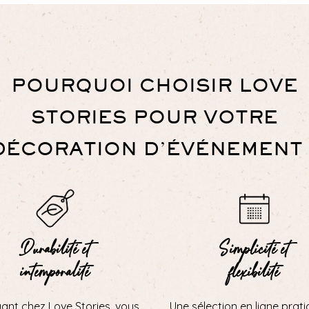
POURQUOI CHOISIR LOVE
STORIES POUR VOTRE
DÉCORATION D’ÉVÉNEMENT 
Durabilité et
Simplicité et
intemporalité
flexibilité
uant chez Love Stories, vous
Une sélection en ligne prati