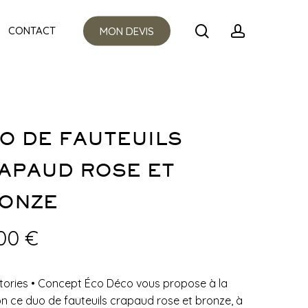
Menu
search
account
CONTACT
MON DEVIS
O DE FAUTEUILS
APAUD ROSE ET
ONZE
,00
€
tories
•
Concept Éco Déco vous propose à la
on ce duo de fauteuils crapaud rose et bronze, à