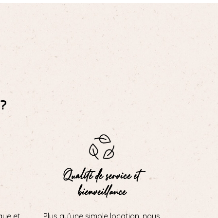
?
Qualité de service et
bienveillance
que et
Plus qu’une simple location, nous