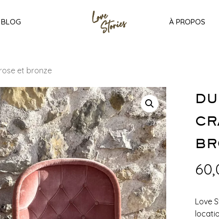
BLOG
À PROPOS
rose et bronze
DU
CR
BR
60
Love S
locati