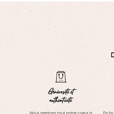
Générosité et
authenticité
Nous mettons tout notre coeur à
En lo