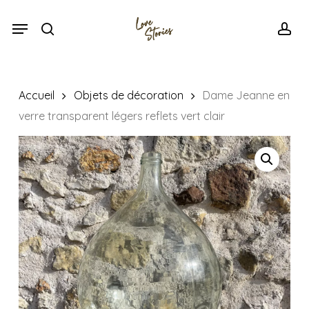
Skip
Menu
Menu
to
search
acc
main
content
Accueil
Objets de décoration
Dame Jeanne en
verre transparent légers reflets vert clair