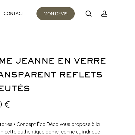
Menu
search
account
CONTACT
MON DEVIS
ME JEANNE EN VERRE
ANSPARENT REFLETS
EUTÉS
0
€
tories
•
Concept Éco Déco vous propose à la
on cette authentique dame jeanne cylindrique