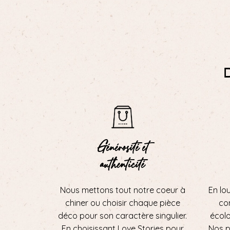
Générosité et
authenticité
Nous mettons tout notre coeur à
En lo
chiner ou choisir chaque pièce
con
déco pour son caractère singulier.
écol
En choisissant Love Stories pour
Nos p