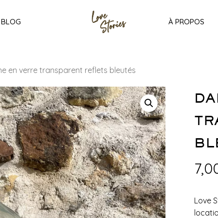
BLOG
À PROPOS
 en verre transparent reflets bleutés
DA
TR
BL
7,0
Love S
locati