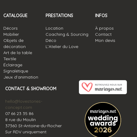
CATALOGUE
PRESTATIONS
INFOS
Décors
Location
À propos
Mobilier
Coaching & Sourcing
Contact
Objets de
Déco
Mon devis
décoration
L’Atelier du Love
Art de la table
Textile
Éclairage
Signalétique
Jeux d’animation
CONTACT & SHOWROOM
hello@lovestories-
concept.com
07 66 23 35 86
8 rue du Moulin
37360 St-Antoine-du-Rocher
Sur RDV uniquement