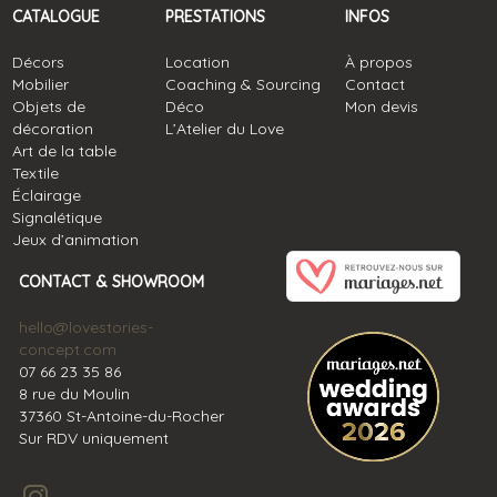
CATALOGUE
PRESTATIONS
INFOS
Décors
Location
À propos
Mobilier
Coaching & Sourcing
Contact
Objets de
Déco
Mon devis
décoration
L’Atelier du Love
Art de la table
Textile
Éclairage
Signalétique
Jeux d’animation
CONTACT & SHOWROOM
hello@lovestories-
concept.com
07 66 23 35 86
8 rue du Moulin
37360 St-Antoine-du-Rocher
Sur RDV uniquement