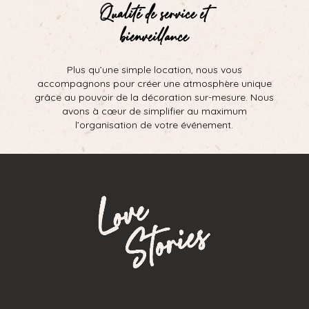
Qualité de service et
bienveillance
Plus qu’une simple location, nous vous
accompagnons pour créer une atmosphère unique
grâce au pouvoir de la décoration sur-mesure. Nous
avons à cœur de simplifier au maximum
l’organisation de votre événement.