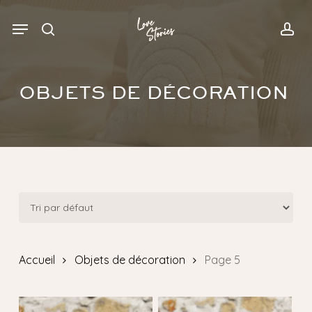
Skip
Menu
Menu
to
search
acc
main
content
OBJETS DE DÉCORATION
Accueil
Objets de décoration
Page 5