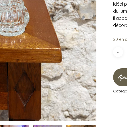
Idéal 
du lum
Il app
décora
20 en 
Ajou
Catégor