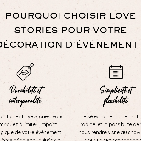
POURQUOI CHOISIR LOVE
STORIES POUR VOTRE
DÉCORATION D’ÉVÉNEMENT 
Durabilité et
Simplicité et
intemporalité
flexibilité
uant chez Love Stories, vous
Une sélection en ligne prati
tribuez à limiter l’impact
rapide, et la possibilité de
ogique de votre événement.
nous rendre visite au sho
ièces déco sont chinées ou
pour un accompagnem