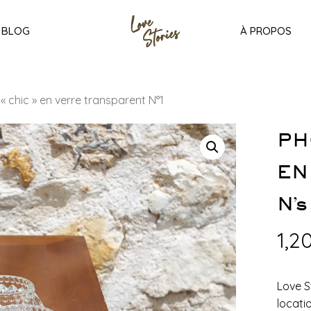
BLOG
À PROPOS
 chic » en verre transparent N°1
PH
EN
N°
1,2
Love S
locati