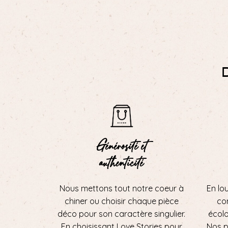
Générosité et
authenticité
Nous mettons tout notre coeur à
En lo
chiner ou choisir chaque pièce
con
déco pour son caractère singulier.
écol
En choisissant Love Stories pour
Nos p