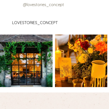
@lovestories_concept
LOVESTORIES_CONCEPT