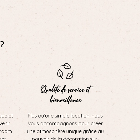
?
Qualité de service et
bienveillance
que et
Plus qu’une simple location, nous
 venir
vous accompagnons pour créer
wroom
une atmosphère unique grâce au
ent
pouvoir de la décoration sur-