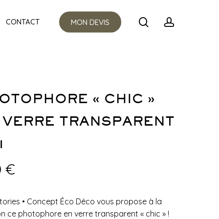
Menu
search
account
CONTACT
MON DEVIS
OTOPHORE « CHIC »
 VERRE TRANSPARENT
1
0
€
tories
•
Concept Éco Déco vous propose à la
on ce photophore en verre transparent « chic » !