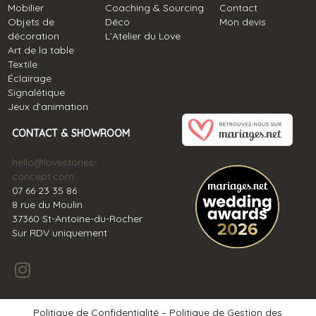
Mobilier
Coaching & Sourcing
Contact
Objets de
Déco
Mon devis
décoration
L’Atelier du Love
Art de la table
Textile
Éclairage
Signalétique
Jeux d’animation
CONTACT & SHOWROOM
hello@lovestories-
concept.com
07 66 23 35 86
8 rue du Moulin
37360 St-Antoine-du-Rocher
Sur RDV uniquement
Politique de Confidentialité – Politique de Gestion des