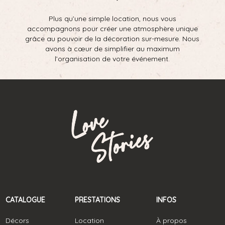
Plus qu’une simple location, nous vous
accompagnons pour créer une atmosphère unique
grâce au pouvoir de la décoration sur-mesure. Nous
avons à cœur de simplifier au maximum
l’organisation de votre événement.
CATALOGUE
PRESTATIONS
INFOS
Décors
Location
À propos