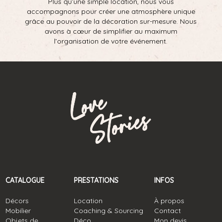
Plus qu’une simple location, nous vous
accompagnons pour créer une atmosphère unique
grâce au pouvoir de la décoration sur-mesure. Nous
avons à cœur de simplifier au maximum
l’organisation de votre événement.
CATALOGUE
PRESTATIONS
INFOS
Décors
Location
À propos
Mobilier
Coaching & Sourcing
Contact
Objets de
Déco
Mon devis