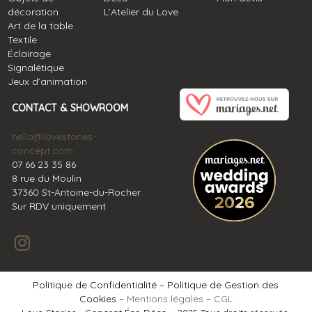
décoration
L’Atelier du Love
Art de la table
Textile
Éclairage
Signalétique
Jeux d’animation
CONTACT & SHOWROOM
hello@lovestories-
concept.com
07 66 23 35 86
8 rue du Moulin
37360 St-Antoine-du-Rocher
Sur RDV uniquement
Politique de Confidentialité – Politique de Gestion des
Cookies –
Mentions légales
–
CGL