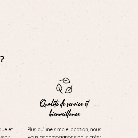
?
Qualité de service et
bienveillance
que et
Plus qu’une simple location, nous
 venir
vous accompagnons pour créer