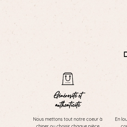
Générosité et
authenticité
Nous mettons tout notre coeur à
En lo
chiner ou choisir chaque pièce
con