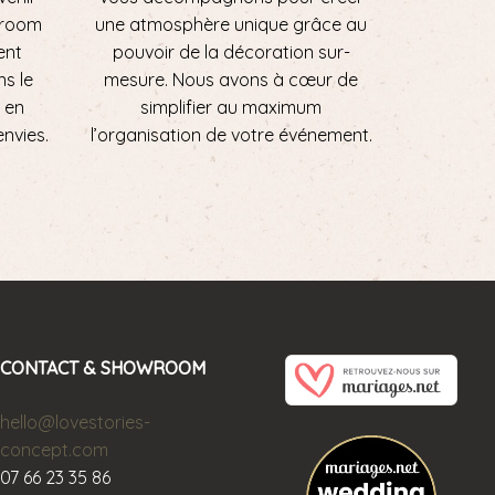
wroom
une atmosphère unique grâce au
ent
pouvoir de la décoration sur-
ns le
mesure. Nous avons à cœur de
 en
simplifier au maximum
envies.
l’organisation de votre événement.
CONTACT & SHOWROOM
hello@lovestories-
concept.com
07 66 23 35 86