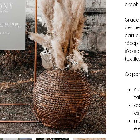
graphi
Grâce à
permet
partic
récept
s’asso
textile
Ce port
su
tab
cr
es
me
él