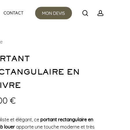
Menu
search
account
CONTACT
MON DEVIS
re
RTANT
CTANGULAIRE EN
IVRE
,00
€
liste et élégant, ce
portant rectangulaire en
 à louer
apporte une touche moderne et très