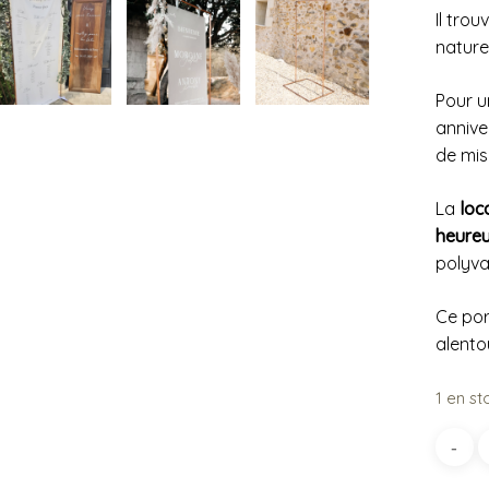
Il tro
nature
Pour u
annive
de mis
La
loc
heure
polyva
Ce por
alento
1 en st