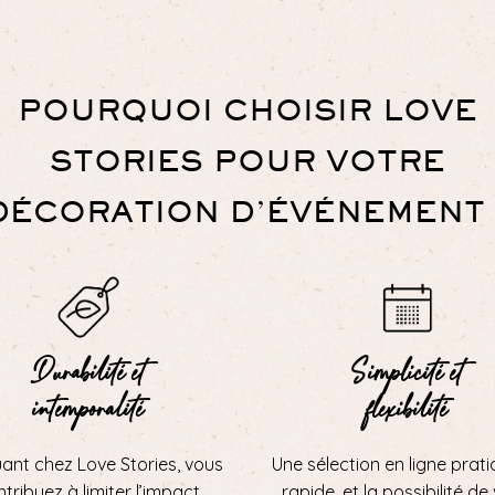
POURQUOI CHOISIR LOVE
STORIES POUR VOTRE
DÉCORATION D’ÉVÉNEMENT 
Durabilité et
Simplicité et
intemporalité
flexibilité
uant chez Love Stories, vous
Une sélection en ligne prati
tribuez à limiter l’impact
rapide, et la possibilité de