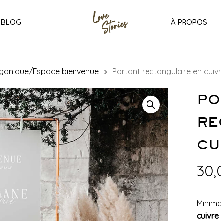
BLOG
À PROPOS
ganique/Espace bienvenue
Portant rectangulaire en cuiv
PO
RE
CU
30
Minima
cuivre