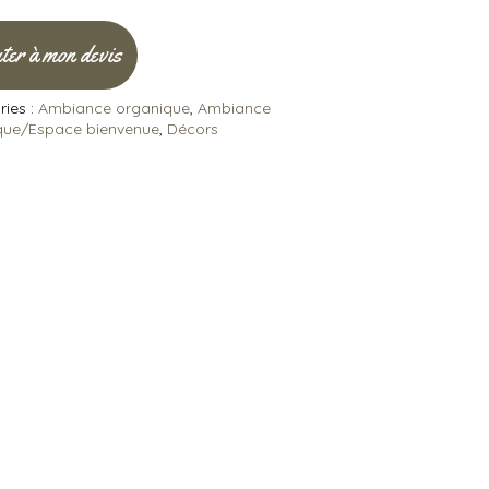
ter à mon devis
ies :
Ambiance organique
,
Ambiance
que/Espace bienvenue
,
Décors