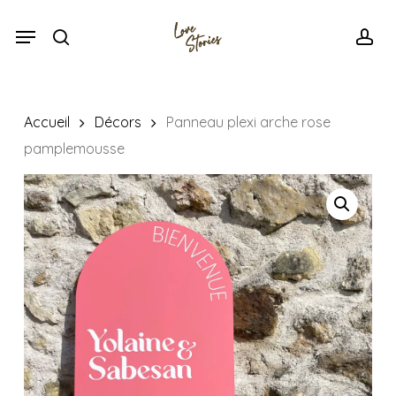
Skip
Menu
Menu
to
search
acc
main
content
Accueil
Décors
Panneau plexi arche rose
pamplemousse