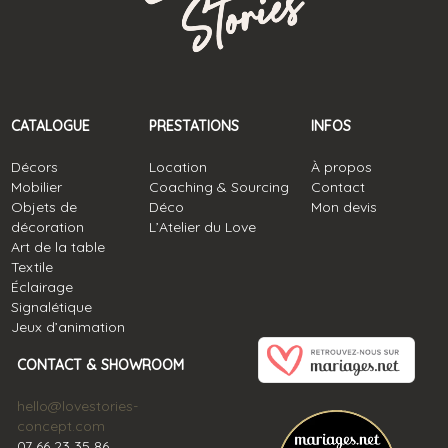
CATALOGUE
PRESTATIONS
INFOS
Décors
Location
À propos
Mobilier
Coaching & Sourcing
Contact
Objets de
Déco
Mon devis
décoration
L’Atelier du Love
Art de la table
Textile
Éclairage
Signalétique
Jeux d’animation
CONTACT & SHOWROOM
hello@lovestories-
concept.com
07 66 23 35 86