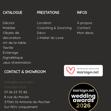
CATALOGUE
PRESTATIONS
INFOS
Décors
Location
À propos
Mobilier
Coaching & Sourcing
Contact
Objets de
Déco
Mon devis
décoration
L’Atelier du Love
Art de la table
Textile
Éclairage
Signalétique
Jeux d’animation
CONTACT & SHOWROOM
hello@lovestories-
concept.com
07 66 23 35 86
8 rue du Moulin
37360 St-Antoine-du-Rocher
Sur RDV uniquement