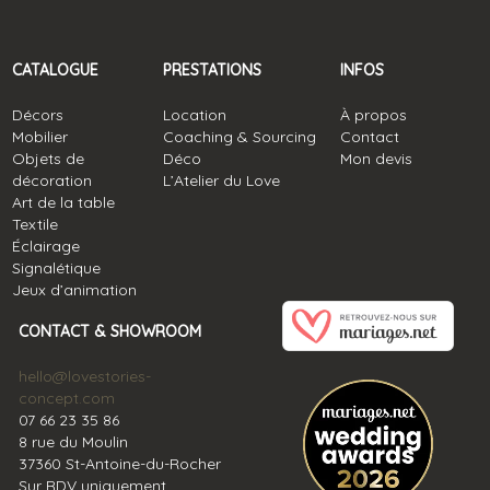
CATALOGUE
PRESTATIONS
INFOS
Décors
Location
À propos
Mobilier
Coaching & Sourcing
Contact
Objets de
Déco
Mon devis
décoration
L’Atelier du Love
Art de la table
Textile
Éclairage
Signalétique
Jeux d’animation
CONTACT & SHOWROOM
hello@lovestories-
concept.com
07 66 23 35 86
8 rue du Moulin
37360 St-Antoine-du-Rocher
Sur RDV uniquement