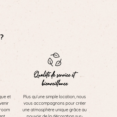
?
Qualité de service et
bienveillance
que et
Plus qu’une simple location, nous
 venir
vous accompagnons pour créer
wroom
une atmosphère unique grâce au
ent
pouvoir de la décoration sur-