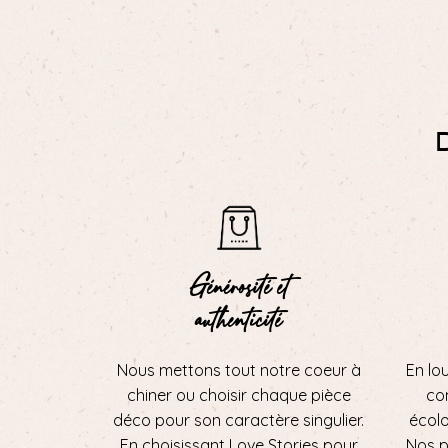
Générosité et
authenticité
Nous mettons tout notre coeur à
En lo
chiner ou choisir chaque pièce
con
déco pour son caractère singulier.
écol
En choisissant Love Stories pour
Nos p