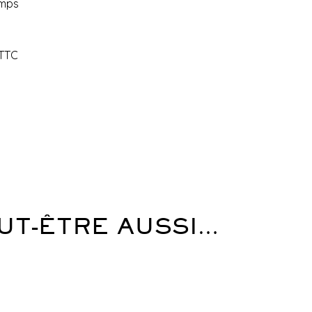
emps
 TTC
UT-ÊTRE AUSSI…