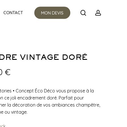
Menu
search
account
CONTACT
MON DEVIS
DRE VINTAGE DORÉ
00
€
tories
•
Concept Éco Déco vous propose à la
on ce joli encadrement doré. Parfait pour
ner la décoration de vos ambiances champêtre,
e ou vintage.
ock