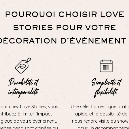
POURQUOI CHOISIR LOVE
STORIES POUR VOTRE
DÉCORATION D’ÉVÉNEMENT 
Durabilité et
Simplicité et
intemporalité
flexibilité
uant chez Love Stories, vous
Une sélection en ligne prati
tribuez à limiter l’impact
rapide, et la possibilité de
ogique de votre événement.
nous rendre visite au sho
ièces déco sont chinées ou
pour un accompagnem