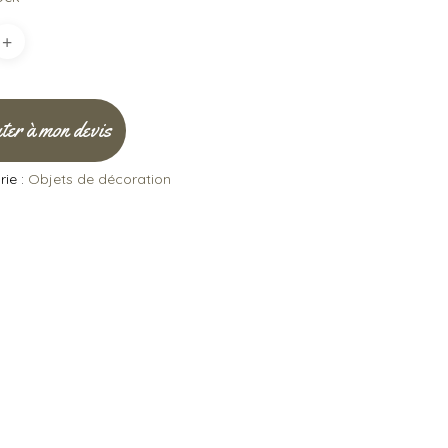
ter à mon devis
ie :
Objets de décoration