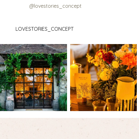
@lovestories_concept
LOVESTORIES_CONCEPT