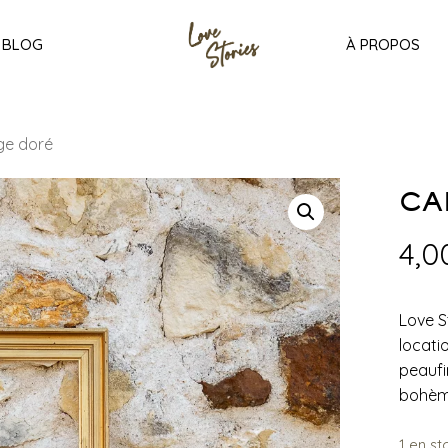
BLOG
À PROPOS
ge doré
CA
4,
Love S
locati
peaufi
bohèm
1 en st