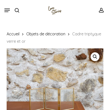
Skip
Menu
Menu
to
search
acc
main
content
Accueil
Objets de décoration
Cadre triptyque
verre et or