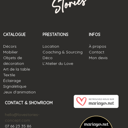
CATALOGUE
PRESTATIONS
INFOS
Décors
Location
À propos
Mobilier
Coaching & Sourcing
Contact
Objets de
Déco
Mon devis
décoration
L’Atelier du Love
Art de la table
Textile
Éclairage
Signalétique
Jeux d’animation
CONTACT & SHOWROOM
hello@lovestories-
concept.com
07 66 23 35 86