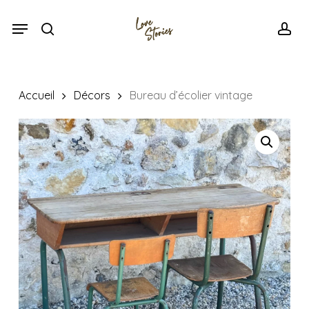
Skip
Menu
Menu
to
search
acc
main
content
Accueil
Décors
Bureau d’écolier vintage