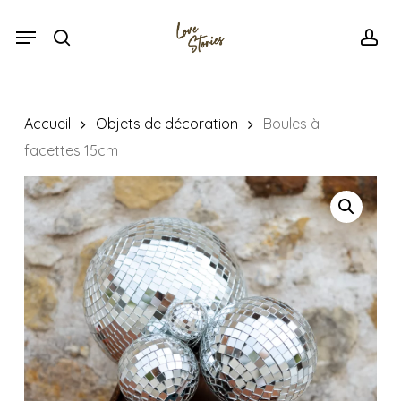
Skip
Menu
Menu
to
search
acc
main
content
Accueil
Objets de décoration
Boules à
facettes 15cm