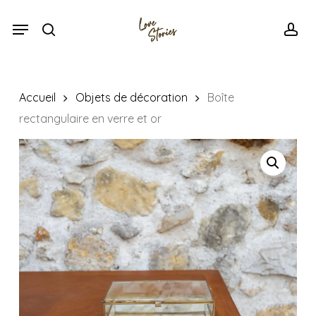
Skip
Menu
Menu
to
search
acc
main
content
Accueil
Objets de décoration
Boîte
rectangulaire en verre et or